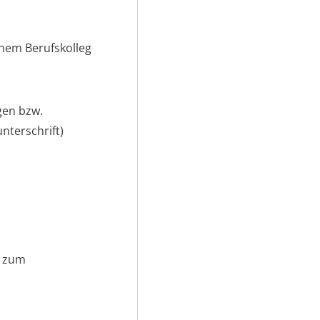
einem Berufskolleg
gen bzw.
nterschrift)
n zum