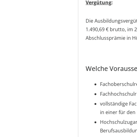
Vergütung
:
Die Ausbildungsvergüt
1.490,69 € brutto, im 
Abschlussprämie in H
Welche Vorausse
Fachoberschulre
Fachhochschulre
vollständige Fa
in einer für de
Hochschulzugang
Berufsausbildun