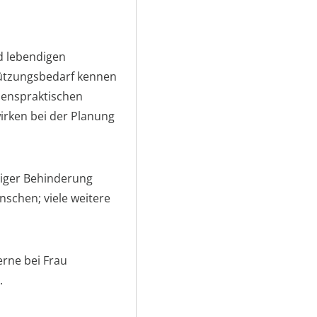
d lebendigen
ützungsbedarf kennen
benspraktischen
irken bei der Planung
tiger Behinderung
schen; viele weitere
erne bei Frau
.